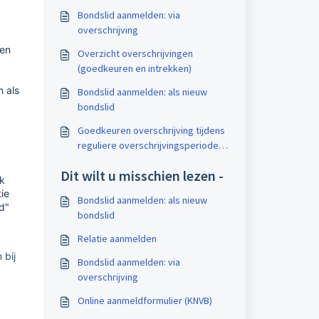
Bondslid aanmelden: via
overschrijving
ven
Overzicht overschrijvingen
(goedkeuren en intrekken)
 als
Bondslid aanmelden: als nieuw
bondslid
Goedkeuren overschrijving tijdens
reguliere overschrijvingsperiode
(KNVB)
Dit wilt u misschien lezen -
ok
ie
Bondslid aanmelden: als nieuw
d"
bondslid
Relatie aanmelden
 bij
Bondslid aanmelden: via
overschrijving
Online aanmeldformulier (KNVB)