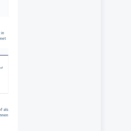
 in
 met
f als
unnen