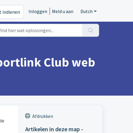
Inloggen
Meld u aan
Dutch
t indienen
portlink Club web
Afdrukken
 de
Artikelen in deze map -