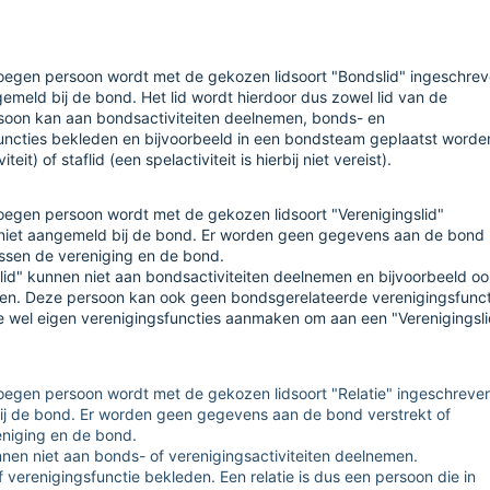
voegen persoon wordt met de gekozen lidsoort "Bondslid" ingeschre
gemeld bij de bond. Het lid wordt hierdoor dus zowel lid van de
soon kan aan bondsactiviteiten deelnemen, bonds- en
uncties bekleden en bijvoorbeeld in een bondsteam geplaatst worden
eit) of staflid (een spelactiviteit is hierbij niet vereist).
voegen persoon wordt met de gekozen lidsoort "Verenigingslid"
niet aangemeld bij de bond.
Er worden geen gegevens aan de bond
ussen de vereniging en de bond
.
lid" kunnen niet aan bondsactiviteiten deelnemen en bijvoorbeeld o
den. Deze persoon kan ook geen bondsgerelateerde verenigingsfunct
je wel eigen verenigingsfuncties aanmaken om aan een "Verenigingsli
oegen persoon wordt met de gekozen lidsoort "Relatie" ingeschreven
ij de bond.
Er worden geen gegevens aan de bond verstrekt of
eniging en de bond
.
nnen niet aan bonds- of verenigingsactiviteiten deelnemen.
 verenigingsfunctie bekleden.
Een relatie is dus een persoon die in